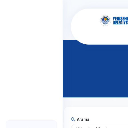
İçeriğe atla
Arama