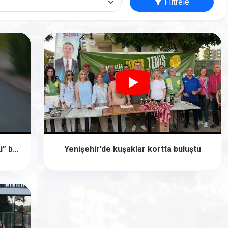
Filtrele
Yenişehir'de “Yeşil Sokak Dönüşümü” başlıyor
Yenişehir’de kuşaklar kortta buluştu