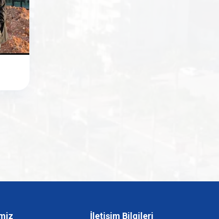
e
miz
İletişim Bilgileri